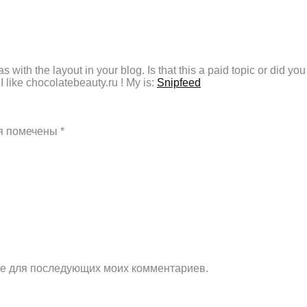
as with the layout in your blog. Is that this a paid topic or did y
 I like chocolatebeauty.ru ! My is:
Snipfeed
я помечены
*
ере для последующих моих комментариев.