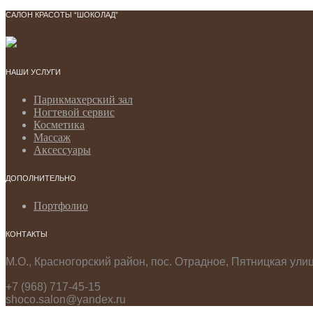
САЛОН КРАСОТЫ “ШОКОЛАД”
НАШИ УСЛУГИ
Парикмахерский зал
Ногтевой сервис
Косметика
Массаж
Аксессуары
ДОПОЛНИТЕЛЬНО
Портфолио
КОНТАКТЫ
М.О., Красногорский район, пос. Отрадное, Пятницкая ули
+7 (968) 717-45-15
shoco.salon@yandex.ru