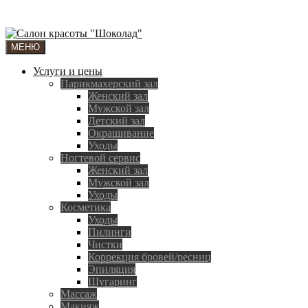
МЕНЮ
Услуги и цены
Парикмахерский зал
Женский зал
Мужской зал
Детский зал
Окрашивание
Уходы
Ногтевой сервис
Женский зал
Мужской зал
Уходы
Косметика
Уходы
Пилинги
Чистки
Коррекция бровей/ресниц
Эпиляция
Шугаринг
Массаж
Макияж