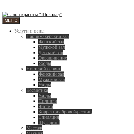
МЕНЮ
Услуги и цены
Парикмахерский зал
Женский зал
Мужской зал
Детский зал
Окрашивание
Уходы
Ногтевой сервис
Женский зал
Мужской зал
Уходы
Косметика
Уходы
Пилинги
Чистки
Коррекция бровей/ресниц
Эпиляция
Шугаринг
Массаж
Макияж