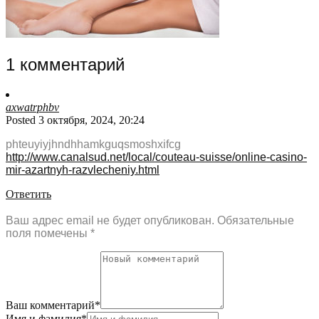
1 комментарий
axwatrphbv
Posted 3 октября, 2024, 20:24
phteuyiyjhndhhamkguqsmoshxifcg
http://www.canalsud.net/local/couteau-suisse/online-casino-
mir-azartnyh-razvlecheniy.html
Ответить
Ваш адрес email не будет опубликован.
Обязательные
поля помечены
*
Ваш комментарий
*
Имя и фамилия
*