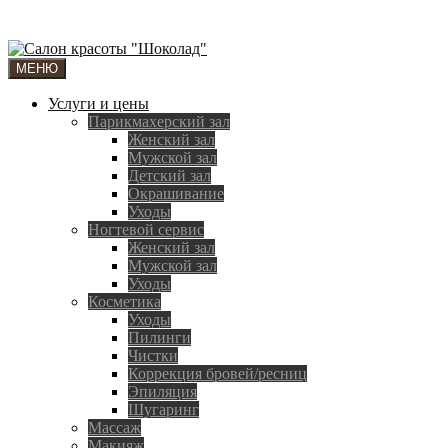
МЕНЮ
Услуги и цены
Парикмахерский зал
Женский зал
Мужской зал
Детский зал
Окрашивание
Уходы
Ногтевой сервис
Женский зал
Мужской зал
Уходы
Косметика
Уходы
Пилинги
Чистки
Коррекция бровей/ресниц
Эпиляция
Шугаринг
Массаж
Макияж