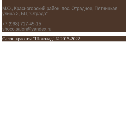
М.О., Красногорский район, пос. Отрадное, Пятницкая
улица 3, БЦ "Отрада"
+7 (968) 717-45-15
shoco.salon@yandex.ru
Салон красоты "Шоколад" © 2015-2022.