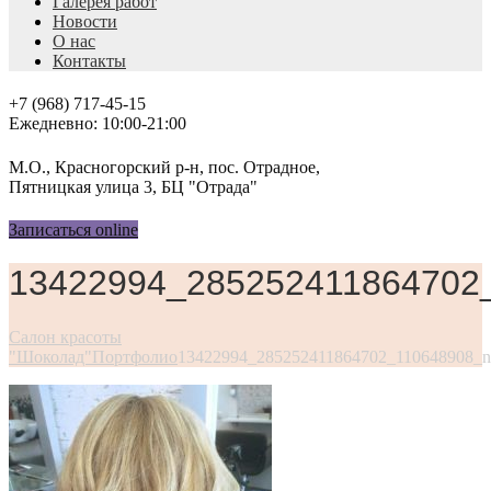
Галерея работ
Новости
О нас
Контакты
+7 (968) 717-45-15
Ежедневно: 10:00-21:00
М.О., Красногорский р-н, пос. Отрадное,
Пятницкая улица 3, БЦ "Отрада"
Записаться online
13422994_285252411864702
Салон красоты
"Шоколад"
Портфолио
13422994_285252411864702_110648908_n