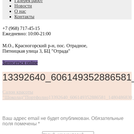
Галерея работ
Новости
О нас
Контакты
+7 (968) 717-45-15
Ежедневно: 10:00-21:00
М.О., Красногорский р-н, пос. Отрадное,
Пятницкая улица 3, БЦ "Отрада"
Записаться online
13392640_606149352886581
Салон красоты
"Шоколад"
Портфолио
13392640_606149352886581_1480486830
Ваш адрес email не будет опубликован.
Обязательные
поля помечены
*