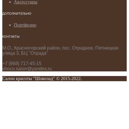
Аксессуары
ДОПОЛНИТЕЛЬНО
Портфолио
КОНТАКТЫ
М.О., Красногорский район, пос. Отрадное, Пятницкая
улица 3, БЦ "Отрада"
+7 (968) 717-45-15
shoco.salon@yandex.ru
Салон красоты "Шоколад" © 2015-2022.