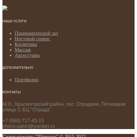
НАШИ УСЛУГИ
Парикмахерский зал
Ногтевой сервис
Косметика
Массаж
Аксессуары
ДОПОЛНИТЕЛЬНО
Портфолио
КОНТАКТЫ
М.О., Красногорский район, пос. Отрадное, Пятницкая
улица 3, БЦ "Отрада"
+7 (968) 717-45-15
shoco.salon@yandex.ru
Салон красоты "Шоколад" © 2015-2022.