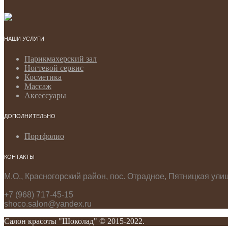
НАШИ УСЛУГИ
Парикмахерский зал
Ногтевой сервис
Косметика
Массаж
Аксессуары
ДОПОЛНИТЕЛЬНО
Портфолио
КОНТАКТЫ
М.О., Красногорский район, пос. Отрадное, Пятницкая ули
+7 (968) 717-45-15
shoco.salon@yandex.ru
Салон красоты "Шоколад" © 2015-2022.