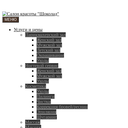
МЕНЮ
Услуги и цены
Парикмахерский зал
Женский зал
Мужской зал
Детский зал
Окрашивание
Уходы
Ногтевой сервис
Женский зал
Мужской зал
Уходы
Косметика
Уходы
Пилинги
Чистки
Коррекция бровей/ресниц
Эпиляция
Шугаринг
Массаж
Макияж