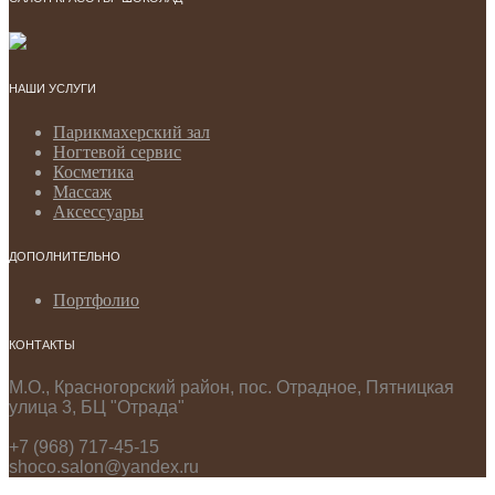
НАШИ УСЛУГИ
Парикмахерский зал
Ногтевой сервис
Косметика
Массаж
Аксессуары
ДОПОЛНИТЕЛЬНО
Портфолио
КОНТАКТЫ
М.О., Красногорский район, пос. Отрадное, Пятницкая
улица 3, БЦ "Отрада"
+7 (968) 717-45-15
shoco.salon@yandex.ru