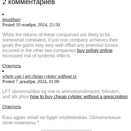
2 комментариев
breabbari
Posted 10 ноября, 2024, 21:50
While the returns of these companies are likely to be
somewhat correlated, if just one company achieves their
goals the gains may very well offset any potential losses
incurred in the other two companies
buy priligy online
Increased risk of systemic effects
Ответить
where can i get cheap cytotec without rx
Posted 7 декабря, 2024, 01:00
LFT abnormalities eg rise in aminotransferases, bilirubin,
and alk phos
how to buy cheap cytotec without a prescription
Ответить
Ваш адрес email не будет опубликован.
Обязательные
поля помечены
*