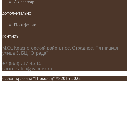
Аксессуары
ДОПОЛНИТЕЛЬНО
Портфолио
КОНТАКТЫ
М.О., Красногорский район, пос. Отрадное, Пятницкая
улица 3, БЦ "Отрада"
+7 (968) 717-45-15
shoco.salon@yandex.ru
Салон красоты "Шоколад" © 2015-2022.