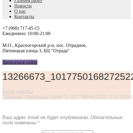
Галерея работ
Новости
О нас
Контакты
+7 (968) 717-45-15
Ежедневно: 10:00-21:00
М.О., Красногорский р-н, пос. Отрадное,
Пятницкая улица 3, БЦ "Отрада"
Записаться online
13266673_101775016827252
Салон красоты
"Шоколад"
Портфолио
13266673_1017750168272522_179125314
Ваш адрес email не будет опубликован.
Обязательные
поля помечены
*