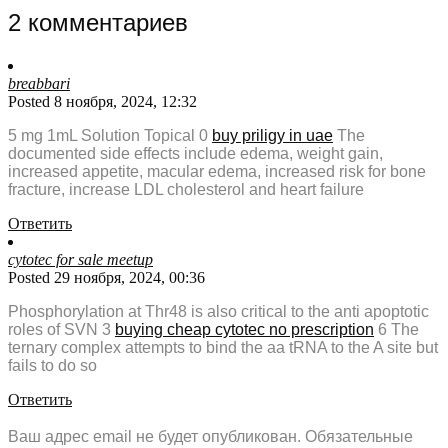
2 комментариев
breabbari
Posted 8 ноября, 2024, 12:32
5 mg 1mL Solution Topical 0
buy priligy in uae
The
documented side effects include edema, weight gain,
increased appetite, macular edema, increased risk for bone
fracture, increase LDL cholesterol and heart failure
Ответить
cytotec for sale meetup
Posted 29 ноября, 2024, 00:36
Phosphorylation at Thr48 is also critical to the anti apoptotic
roles of SVN 3
buying cheap cytotec no prescription
6 The
ternary complex attempts to bind the aa tRNA to the A site but
fails to do so
Ответить
Ваш адрес email не будет опубликован.
Обязательные