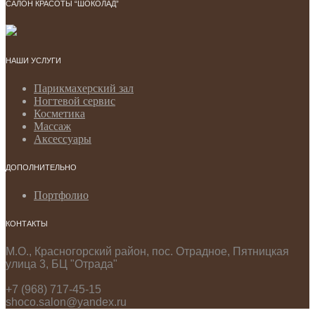
САЛОН КРАСОТЫ “ШОКОЛАД”
НАШИ УСЛУГИ
Парикмахерский зал
Ногтевой сервис
Косметика
Массаж
Аксессуары
ДОПОЛНИТЕЛЬНО
Портфолио
КОНТАКТЫ
М.О., Красногорский район, пос. Отрадное, Пятницкая
улица 3, БЦ "Отрада"
+7 (968) 717-45-15
shoco.salon@yandex.ru