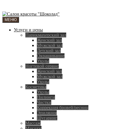
МЕНЮ
Услуги и цены
Парикмахерский зал
Женский зал
Мужской зал
Детский зал
Окрашивание
Уходы
Ногтевой сервис
Женский зал
Мужской зал
Уходы
Косметика
Уходы
Пилинги
Чистки
Коррекция бровей/ресниц
Эпиляция
Шугаринг
Массаж
Макияж