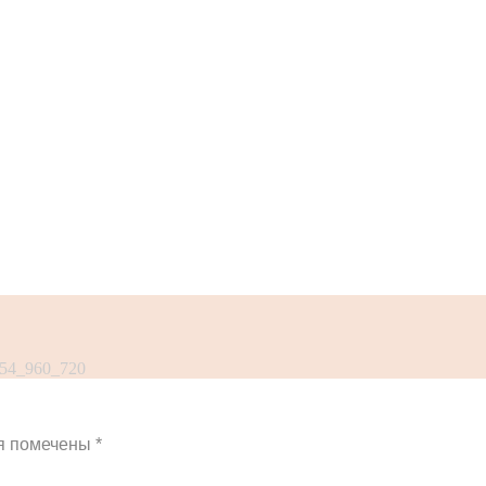
454_960_720
я помечены
*