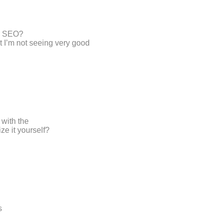
th SEO?
t I’m not seeing very good
 with the
ze it yourself?
s