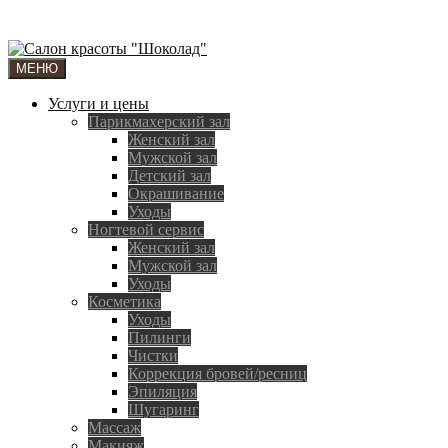
МЕНЮ
Услуги и цены
Парикмахерский зал
Женский зал
Мужской зал
Детский зал
Окрашивание
Уходы
Ногтевой сервис
Женский зал
Мужской зал
Уходы
Косметика
Уходы
Пилинги
Чистки
Коррекция бровей/ресниц
Эпиляция
Шугаринг
Массаж
Макияж