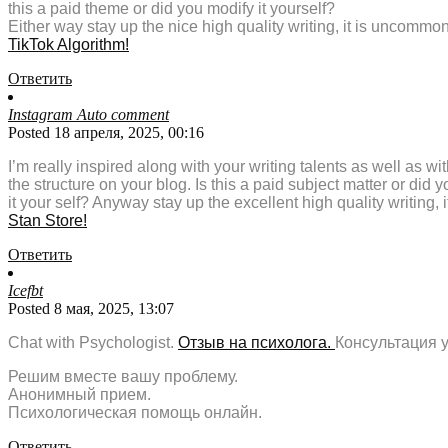
this a paid theme or did you modify it yourself?
Either way stay up the nice high quality writing, it is uncommo
TikTok Algorithm
!
Ответить
Instagram Auto comment
Posted 18 апреля, 2025, 00:16
I’m really inspired along with your writing talents as well as wi
the structure on your blog. Is this a paid subject matter or did 
it your self? Anyway stay up the excellent high quality writing, it
Stan Store
!
Ответить
Icefbt
Posted 8 мая, 2025, 13:07
Chat with Psychologist.
Отзыв на психолога.
Консультация у
Решим вместе вашу проблему.
Анонимный прием.
Психологическая помощь онлайн.
Ответить