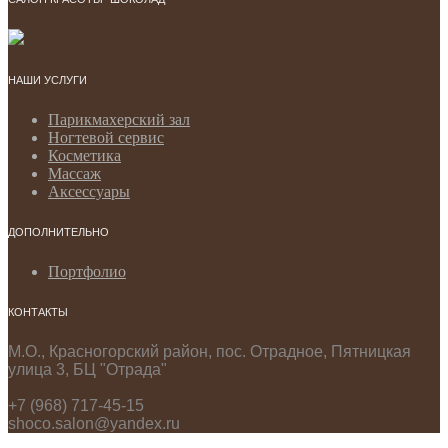
НАШИ УСЛУГИ
Парикмахерский зал
Ногтевой сервис
Косметика
Массаж
Аксессуары
ДОПОЛНИТЕЛЬНО
Портфолио
КОНТАКТЫ
М.О., Красногорский район, пос. Отрадное, Пятницкая
улица 3, БЦ "Отрада"
+7 (968) 717-45-15
shoco.salon@yandex.ru