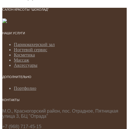
САЛОН КРАСОТЫ “ШОКОЛАД”
НАШИ УСЛУГИ
Парикмахерский зал
Ногтевой сервис
Косметика
Массаж
Аксессуары
ДОПОЛНИТЕЛЬНО
Портфолио
КОНТАКТЫ
М.О., Красногорский район, пос. Отрадное, Пятницкая
улица 3, БЦ "Отрада"
+7 (968) 717-45-15